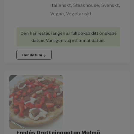
Italienskt, Steakhouse, Svenskt,
Vegan, Vegetariskt
Den här restaurangen är fullbokad ditt önskade
datum. Vänligen välj ett annat datum.
Fler datum
chevron_right
Fredós Drottninggatan Malmö