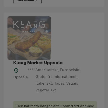
Fler datum
chevron_right
Klang Market Uppsala
$
$
$
$
Amerikanskt, Europeiskt,
place
Glutenfri, Internationell,
Uppsala
Italienskt, Tapas, Vegan,
Vegetariskt
Den här restaurangen är fullbokad ditt önskade