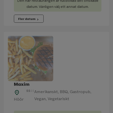
Den här restaurangen är fullbokad ditt önskade
datum. Vänligen välj ett annat datum.
Fler datum
chevron_right
Maxim
$
$
$
$
Amerikanskt, BBQ, Gastropub,
place
Vegan, Vegetariskt
Höör