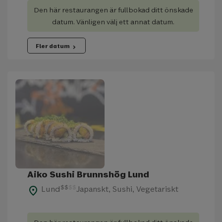
Den här restaurangen är fullbokad ditt önskade
datum. Vänligen välj ett annat datum.
Fler datum
chevron_right
Aiko Sushi Brunnshög Lund
$
$
$
$
Lund
Japanskt, Sushi, Vegetariskt
place