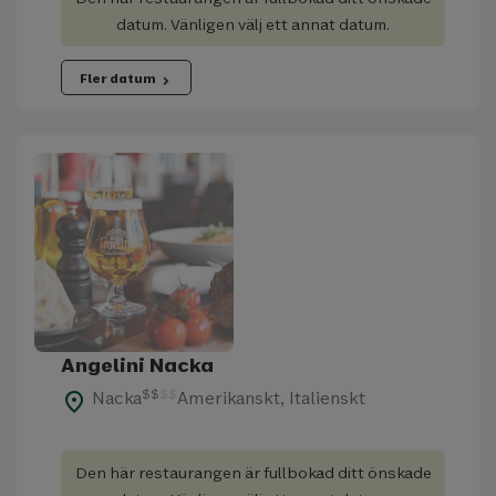
datum. Vänligen välj ett annat datum.
Fler datum
chevron_right
Angelini Nacka
$
$
$
$
Nacka
Amerikanskt, Italienskt
place
Den här restaurangen är fullbokad ditt önskade