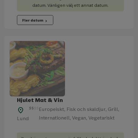
datum. Vänligen välj ett annat datum.
Fler datum
chevron_right
Hjulet Mat & Vin
$
$
$
$
Europeiskt, Fisk och skaldjur, Grill,
place
Internationell, Vegan, Vegetariskt
Lund