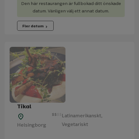
Den här restaurangen är fullbokad ditt önskade
datum. Vänligen välj ett annat datum.
Fler datum
chevron_right
Tikal
$
$
$
$
Latinamerikanskt,
place
Vegetariskt
Helsingborg