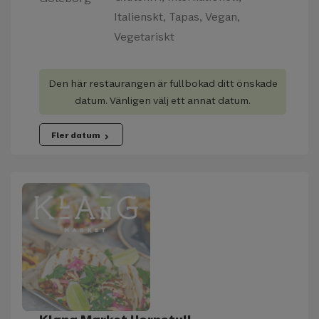
Italienskt, Tapas, Vegan,
Vegetariskt
Den här restaurangen är fullbokad ditt önskade
datum. Vänligen välj ett annat datum.
Fler datum
chevron_right