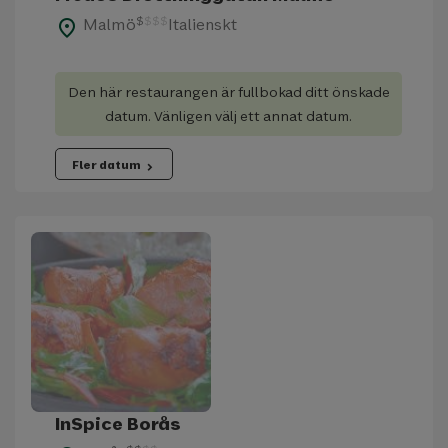
$
$
$
$
Malmö
Italienskt
place
Den här restaurangen är fullbokad ditt önskade
datum. Vänligen välj ett annat datum.
Fler datum
chevron_right
InSpice Borås