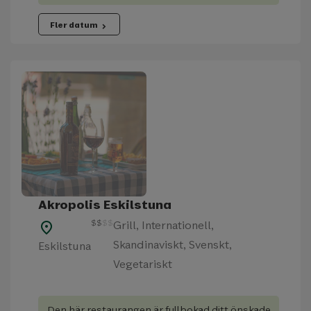
Fler datum
chevron_right
Akropolis Eskilstuna
$
$
$
$
Grill, Internationell,
place
Skandinaviskt, Svenskt,
Eskilstuna
Vegetariskt
Den här restaurangen är fullbokad ditt önskade