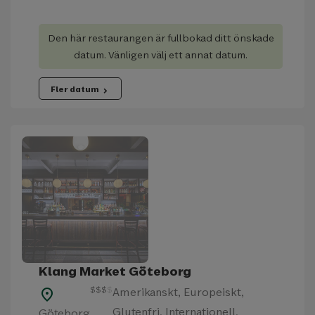
Den här restaurangen är fullbokad ditt önskade
datum. Vänligen välj ett annat datum.
Fler datum
chevron_right
Klang Market Göteborg
$
$
$
$
Amerikanskt, Europeiskt,
place
Glutenfri, Internationell,
Göteborg