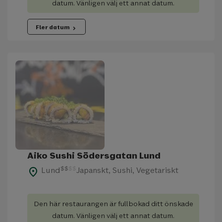
datum. Vänligen välj ett annat datum.
Fler datum
chevron_right
Aiko Sushi Södersgatan Lund
$
$
$
$
Lund
Japanskt, Sushi, Vegetariskt
place
Den här restaurangen är fullbokad ditt önskade
datum. Vänligen välj ett annat datum.