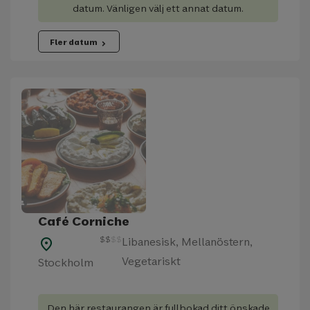
datum. Vänligen välj ett annat datum.
Fler datum
chevron_right
Café Corniche
$
$
$
$
Libanesisk, Mellanöstern,
place
Vegetariskt
Stockholm
Den här restaurangen är fullbokad ditt önskade