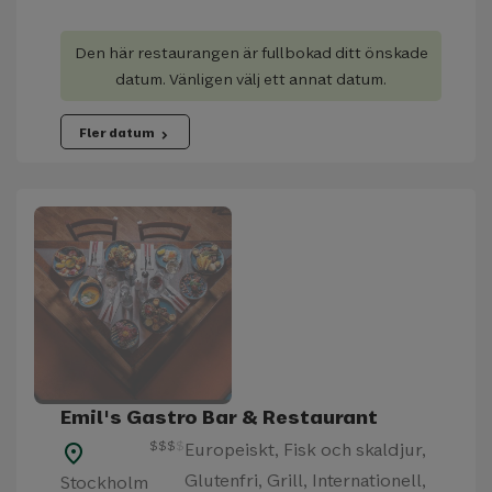
Den här restaurangen är fullbokad ditt önskade
datum. Vänligen välj ett annat datum.
Fler datum
chevron_right
Emil's Gastro Bar & Restaurant
$
$
$
$
Europeiskt, Fisk och skaldjur,
place
Glutenfri, Grill, Internationell,
Stockholm