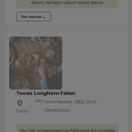
datum. Vänligen välj ett annat datum.
Fler datum
chevron_right
Texas Longhorn Falun
$
$
$
$
Amerikanskt, BBQ, Grill,
place
Steakhouse
Falun
Den här restaurangen är fullbokad ditt önskade