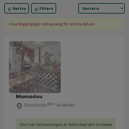
Kartvy
Filters
location_on
tune
Visa tillgängliga restaurang för andra datum
Mamadou
$
$
$
$
Stockholm
Asiatiskt
place
Den här restaurangen är fullbokad ditt önskade