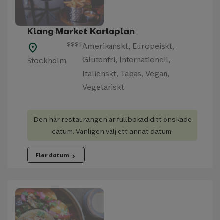
Klang Market Karlaplan
$
$
$
$
Amerikanskt, Europeiskt,
place
Glutenfri, Internationell,
Stockholm
Italienskt, Tapas, Vegan,
Vegetariskt
Den här restaurangen är fullbokad ditt önskade
datum. Vänligen välj ett annat datum.
Fler datum
chevron_right