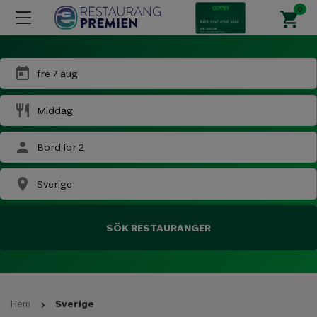
today
fre 7 aug
restaurant
Middag
person
Bord för
2
place
Sverige
SÖK RESTAURANGER
Sverige
Hem