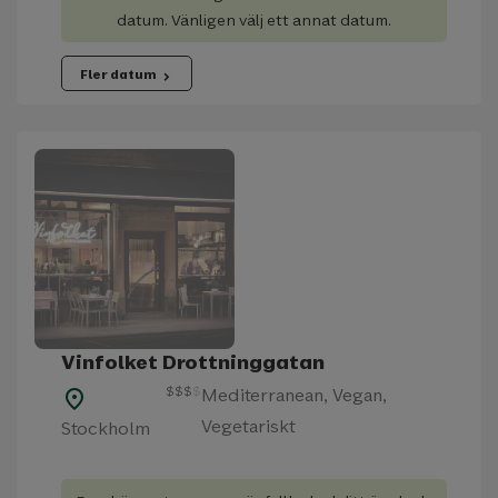
datum. Vänligen välj ett annat datum.
Fler datum
chevron_right
Vinfolket Drottninggatan
$
$
$
$
Mediterranean, Vegan,
place
Vegetariskt
Stockholm