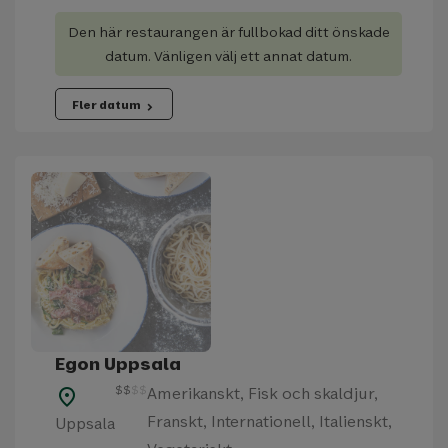
Den här restaurangen är fullbokad ditt önskade
datum. Vänligen välj ett annat datum.
Fler datum
chevron_right
Egon Uppsala
$
$
$
$
Amerikanskt, Fisk och skaldjur,
place
Franskt, Internationell, Italienskt,
Uppsala