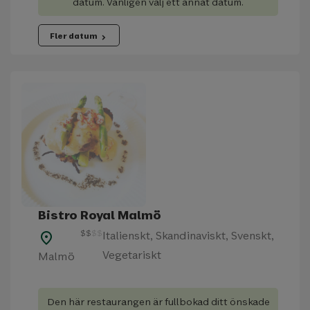
datum. Vänligen välj ett annat datum.
Fler datum
chevron_right
Bistro Royal Malmö
$
$
$
$
Italienskt, Skandinaviskt, Svenskt,
place
Vegetariskt
Malmö
Den här restaurangen är fullbokad ditt önskade