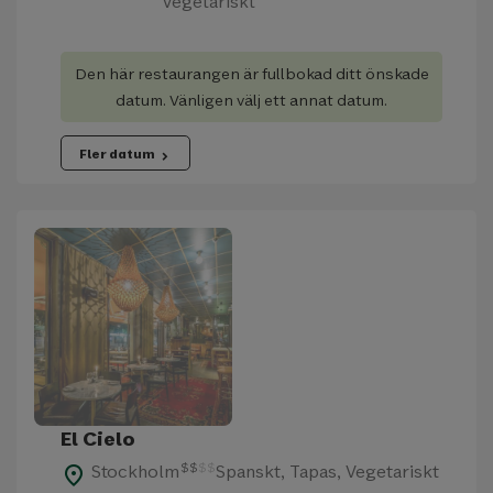
Vegetariskt
Den här restaurangen är fullbokad ditt önskade
datum. Vänligen välj ett annat datum.
Fler datum
chevron_right
El Cielo
$
$
$
$
Stockholm
Spanskt, Tapas, Vegetariskt
place