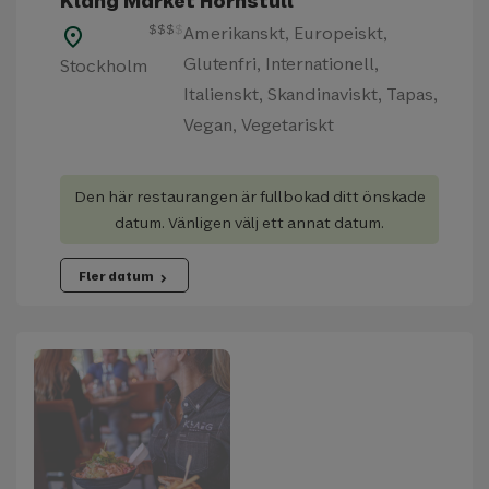
Klang Market Hornstull
$
$
$
$
Amerikanskt, Europeiskt,
place
Glutenfri, Internationell,
Stockholm
Italienskt, Skandinaviskt, Tapas,
Vegan, Vegetariskt
Den här restaurangen är fullbokad ditt önskade
datum. Vänligen välj ett annat datum.
Fler datum
chevron_right