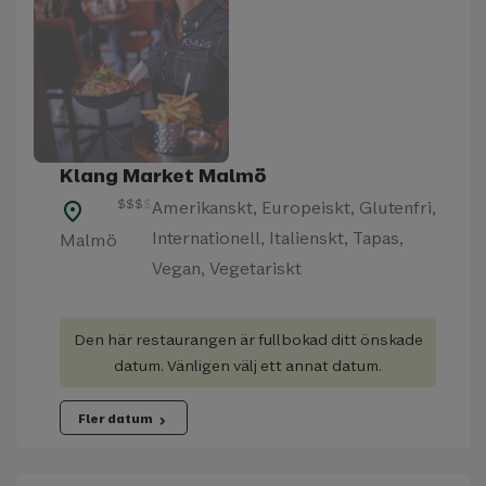
Klang Market Malmö
$
$
$
$
Amerikanskt, Europeiskt, Glutenfri,
place
Internationell, Italienskt, Tapas,
Malmö
Vegan, Vegetariskt
Den här restaurangen är fullbokad ditt önskade
datum. Vänligen välj ett annat datum.
Fler datum
chevron_right