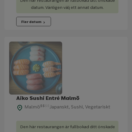
Den här restaurangen är fullbokad ditt önskade
datum. Vänligen välj ett annat datum.
Fler datum
chevron_right
Aiko Sushi Entré Malmö
$
$
$
$
Malmö
Japanskt, Sushi, Vegetariskt
place
Den här restaurangen är fullbokad ditt önskade