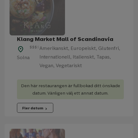
Klang Market Mall of Scandinavia
$
$
$
$
Amerikanskt, Europeiskt, Glutenfri,
place
Internationell, Italienskt, Tapas,
Solna
Vegan, Vegetariskt
Den här restaurangen är fullbokad ditt önskade
datum. Vänligen välj ett annat datum.
Fler datum
chevron_right