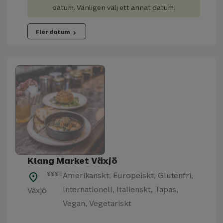
datum. Vänligen välj ett annat datum.
Fler datum
chevron_right
Klang Market Växjö
$
$
$
$
Amerikanskt, Europeiskt, Glutenfri,
place
Internationell, Italienskt, Tapas,
Växjö
Vegan, Vegetariskt