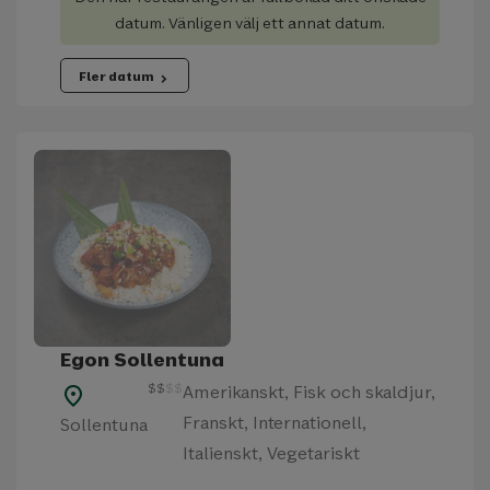
datum. Vänligen välj ett annat datum.
Fler datum
chevron_right
Egon Sollentuna
$
$
$
$
Amerikanskt, Fisk och skaldjur,
place
Franskt, Internationell,
Sollentuna
Italienskt, Vegetariskt