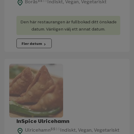
$
$
$
$
Borås
Indiskt, Vegan, Vegetariskt
place
Den här restaurangen är fullbokad ditt önskade
datum. Vänligen välj ett annat datum.
Fler datum
chevron_right
InSpice Ulricehamn
$
$
$
$
Ulricehamn
Indiskt, Vegan, Vegetariskt
place