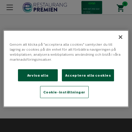
Genom att klicka på "acceptera alla cookies" samtycker du till
Oj då!
lagring av cookies på din enhet för att förbättra navigeringen på
webbplatsen, analysera webbplatsens användning och bistå i våra
marknadsföringsinsatser.
Ett fel uppstod när
Avvisa alla
Acceptera alla cookies
din begäran skulle
Cookie-inställningar
bearbetas.