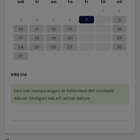
må
ti
on
to
fr
lö
sö
27
28
29
30
31
1
2
3
4
5
6
7
8
9
10
11
12
13
14
15
16
17
18
19
20
21
22
23
24
25
26
27
28
29
30
31
Välj tid
Den här restaurangen är fullbokad ditt önskade
datum. Vänligen välj ett annat datum.