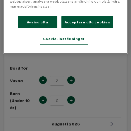
webbplatsen, analysera webbplatsens användning och bistå i våra
marknadsföringsinsatser.
Avvisa alla
Acceptera alla cookies
Cookie-inställningar
Boka bord
Bord för
-
+
Vuxna
Barn
-
+
(Under 10
år)
augusti 2026