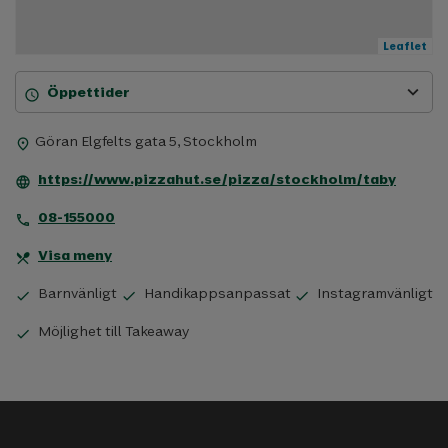
Leaflet
expand_more
Öppettider
schedule
Göran Elgfelts gata 5, Stockholm
place
https://www.pizzahut.se/pizza/stockholm/taby
language
08-155000
phone
Visa meny
restaurant_menu
Barnvänligt
Handikappsanpassat
Instagramvänligt
check
check
check
Möjlighet till Takeaway
check