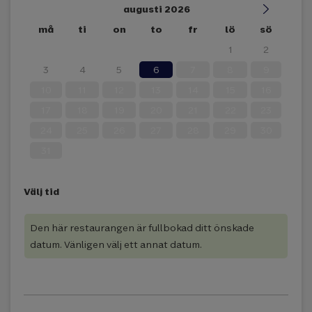
augusti 2026
må
ti
on
to
fr
lö
sö
27
28
29
30
31
1
2
3
4
5
6
7
8
9
10
11
12
13
14
15
16
17
18
19
20
21
22
23
24
25
26
27
28
29
30
31
Välj tid
Den här restaurangen är fullbokad ditt önskade
datum. Vänligen välj ett annat datum.