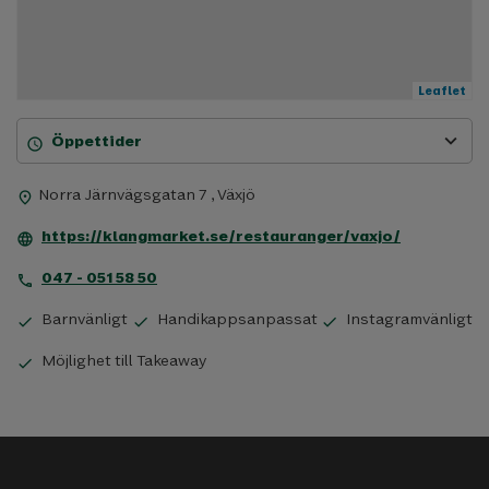
Leaflet
expand_more
Öppettider
schedule
Norra Järnvägsgatan 7 , Växjö
place
https://klangmarket.se/restauranger/vaxjo/
language
047 - 051 58 50
phone
Barnvänligt
Handikappsanpassat
Instagramvänligt
check
check
check
Möjlighet till Takeaway
check