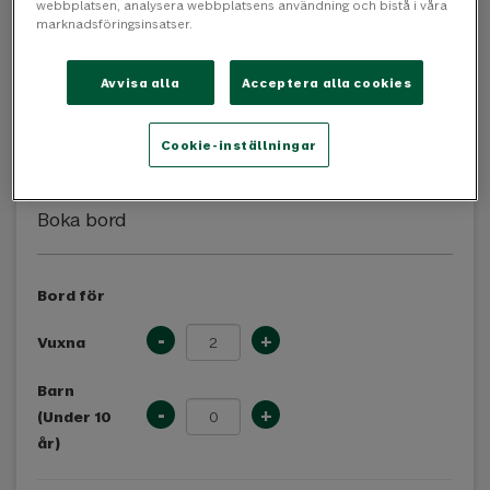
webbplatsen, analysera webbplatsens användning och bistå i våra
marknadsföringsinsatser.
Avvisa alla
Acceptera alla cookies
Cookie-inställningar
Boka bord
Bord för
-
+
Vuxna
Barn
-
+
(Under 10
år)