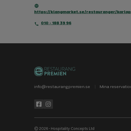
language
https://klangmarket.se/restauranger/karlap
010 - 188 39 96
phone
info@restaurangpremien.se
Mina reservatio
© 2026 - Hospitality Concepts Ltd