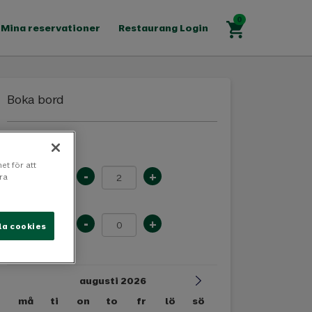
Mina reservationer
Restaurang Login
Boka bord
Bord för
et för att
-
+
Vuxna
ra
Barn
-
+
(Under 10
la cookies
år)
augusti 2026
må
ti
on
to
fr
lö
sö