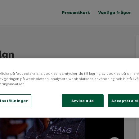
Presentkort
Vanliga frågor
lan
i, Internationell, Italienskt, Tapas, Vegan, Vegetariskt
licka på "acceptera alla cookies" samtycker du till lagring av cookies på din enh
navigeringen på webbplatsen, analysera webbplatsens användning och bistå i vå
ringsinsatser.
inställningar
Avvisa alla
Acceptera al