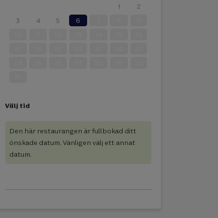
27
28
29
30
31
1
2
3
4
5
6
7
8
9
10
11
12
13
14
15
16
17
18
19
20
21
22
23
24
25
26
27
28
29
30
31
Välj tid
Den här restaurangen är fullbokad ditt
önskade datum. Vänligen välj ett annat
datum.