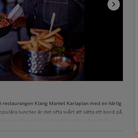
chevron_right
 ni restaurangen Klang Market Karlaplan med en härlig
opulära luncher är det ofta svårt att sätta ett bord på,
lan verkligen bitit sig snabbt som en favorit för