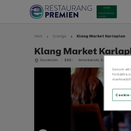
Klang Market Karlaplan
Hem
Sverige
Klang Market Karlap
Stockholm
Amerikanskt, Europeiskt, Glutenfr
$
$
$
$
place
Genom att k
förbättra 
marknadsfö
Cookie-